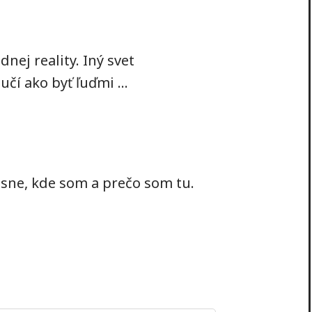
ej reality. Iný svet
čí ako byť ľuďmi ...
resne, kde som a prečo som tu.