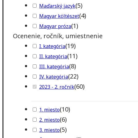
(
5
)
Maďarský jazyk
(
4
)
Magyar költészet
(
1
)
Magyar próza
Ocenenie, ročník, umiestnenie
(
19
)
I. kategória
(
11
)
II. kategória
(
8
)
III. kategória
(
22
)
IV. kategória
(
60
)
2023 - 2. ročník
(
10
)
1. miesto
(
6
)
2. miesto
(
5
)
3. miesto