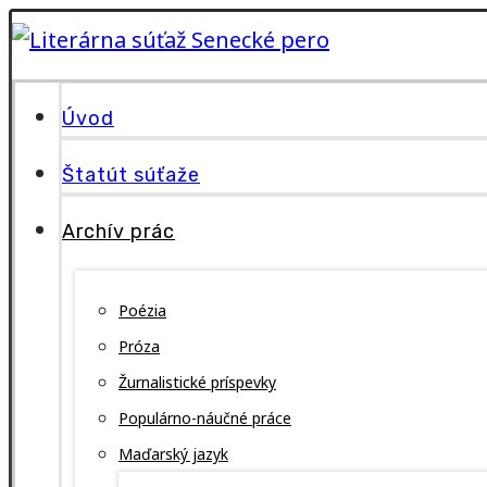
Úvod
Štatút súťaže
Archív prác
Poézia
Próza
Žurnalistické príspevky
Populárno-náučné práce
Maďarský jazyk