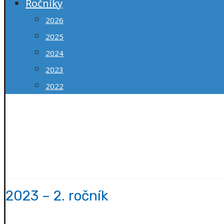
Ročníky
2026
2025
2024
2023
2022
Mesto Senec
Redakcia Mestských novín SENČAN
Mestská knižnica Senec
© 2026
2023 – 2. ročník