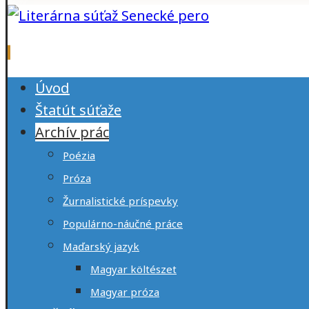
Úvod
Štatút súťaže
Archív prác
Poézia
Próza
Žurnalistické príspevky
Populárno-náučné práce
Maďarský jazyk
Magyar költészet
Magyar próza