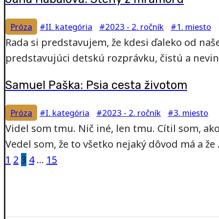
Próza
#II. kategória
#2023 - 2. ročník
#1. miesto
Rada si predstavujem, že kdesi ďaleko od naš
predstavujúci detskú rozprávku, čistú a nevinnú
Samuel Paška: Psia cesta životom
Próza
#I. kategória
#2023 - 2. ročník
#3. miesto
Videl som tmu. Nič iné, len tmu. Cítil som, a
Vedel som, že to všetko nejaký dôvod má a že .
Stránkovanie
1
2
3
4
…
15
príspevkov