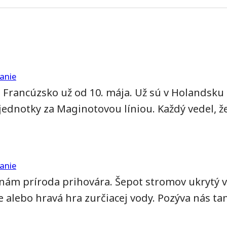
anie
a Francúzsko už od 10. mája. Už sú v Holandsku
ednotky za Maginotovou líniou. Každý vedel, že
anie
k nám príroda prihovára. Šepot stromov ukrytý v 
e alebo hravá hra zurčiacej vody. Pozýva nás tanc