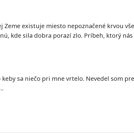
ej Zeme existuje miesto nepoznačené krvou všedn
, kde sila dobra porazí zlo. Príbeh, ktorý nás u
ko keby sa niečo pri mne vrtelo. Nevedel som p
..