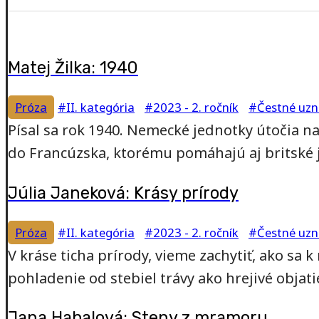
Matej Žilka: 1940
Próza
#II. kategória
#2023 - 2. ročník
#Čestné uzn
Písal sa rok 1940. Nemecké jednotky útočia n
do Francúzska, ktorému pomáhajú aj britské j
Júlia Janeková: Krásy prírody
Próza
#II. kategória
#2023 - 2. ročník
#Čestné uzn
V kráse ticha prírody, vieme zachytiť, ako sa 
pohladenie od stebiel trávy ako hrejivé objati
Jana Habalová: Steny z mramoru