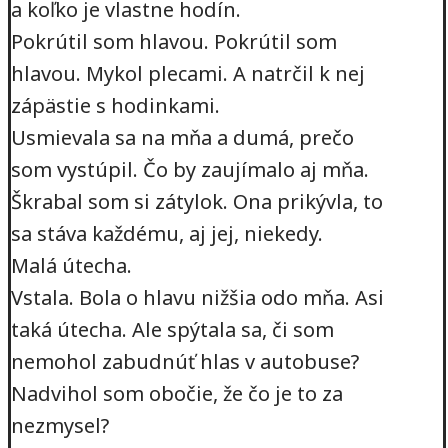
a koľko je vlastne hodín.
Pokrútil som hlavou. Pokrútil som
hlavou. Mykol plecami. A natrčil k nej
zápästie s hodinkami.
Usmievala sa na mňa a dumá, prečo
som vystúpil. Čo by zaujímalo aj mňa.
Škrabal som si zátylok. Ona prikývla, to
sa stáva každému, aj jej, niekedy.
Malá útecha.
Vstala. Bola o hlavu nižšia odo mňa. Asi
taká útecha. Ale spýtala sa, či som
nemohol zabudnúť hlas v autobuse?
Nadvihol som obočie, že čo je to za
nezmysel?