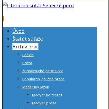
Úvod
Štatút súťaže
Archív prác
Poézia
Próza
Žurnalistické príspevky
Populárno-náučné práce
Maďarský jazyk
Magyar költészet
Magyar próza