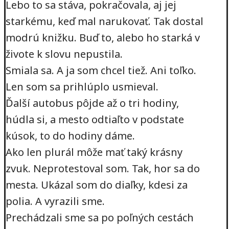
Lebo to sa stáva, pokračovala, aj jej
starkému, keď mal narukovať. Tak dostal
modrú knižku. Buď to, alebo ho starká v
živote k slovu nepustila.
Smiala sa. A ja som chcel tiež. Ani toľko.
Len som sa prihlúplo usmieval.
Ďalší autobus pôjde až o tri hodiny,
húdla si, a mesto odtiaľto v podstate
kúsok, to do hodiny dáme.
Ako len plurál môže mať taký krásny
zvuk. Neprotestoval som. Tak, hor sa do
mesta. Ukázal som do diaľky, kdesi za
polia. A vyrazili sme.
Prechádzali sme sa po poľných cestách