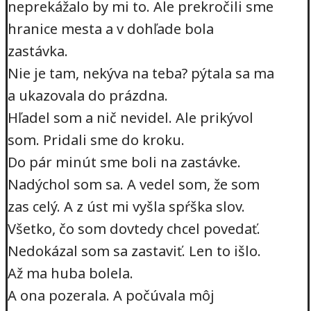
neprekážalo by mi to. Ale prekročili sme
hranice mesta a v dohľade bola
zastávka.
Nie je tam, nekýva na teba? pýtala sa ma
a ukazovala do prázdna.
Hľadel som a nič nevidel. Ale prikývol
som. Pridali sme do kroku.
Do pár minút sme boli na zastávke.
Nadýchol som sa. A vedel som, že som
zas celý. A z úst mi vyšla spŕška slov.
Všetko, čo som dovtedy chcel povedať.
Nedokázal som sa zastaviť. Len to išlo.
Až ma huba bolela.
A ona pozerala. A počúvala môj