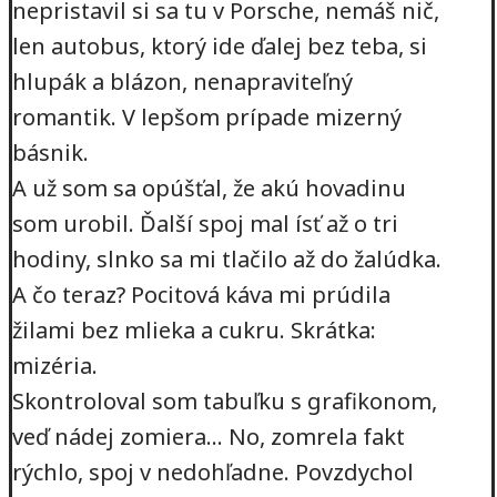
nepristavil si sa tu v Porsche, nemáš nič,
len autobus, ktorý ide ďalej bez teba, si
hlupák a blázon, nenapraviteľný
romantik. V lepšom prípade mizerný
básnik.
A už som sa opúšťal, že akú hovadinu
som urobil. Ďalší spoj mal ísť až o tri
hodiny, slnko sa mi tlačilo až do žalúdka.
A čo teraz? Pocitová káva mi prúdila
žilami bez mlieka a cukru. Skrátka:
mizéria.
Skontroloval som tabuľku s grafikonom,
veď nádej zomiera… No, zomrela fakt
rýchlo, spoj v nedohľadne. Povzdychol