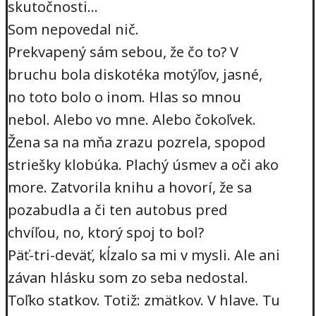
skutočnosti…
Som nepovedal nič.
Prekvapený sám sebou, že čo to? V
bruchu bola diskotéka motýľov, jasné,
no toto bolo o inom. Hlas so mnou
nebol. Alebo vo mne. Alebo čokoľvek.
Žena sa na mňa zrazu pozrela, spopod
striešky klobúka. Plachý úsmev a oči ako
more. Zatvorila knihu a hovorí, že sa
pozabudla a či ten autobus pred
chvíľou, no, ktorý spoj to bol?
Päť-tri-deväť, kĺzalo sa mi v mysli. Ale ani
závan hlásku som zo seba nedostal.
Toľko statkov. Totiž: zmätkov. V hlave. Tu