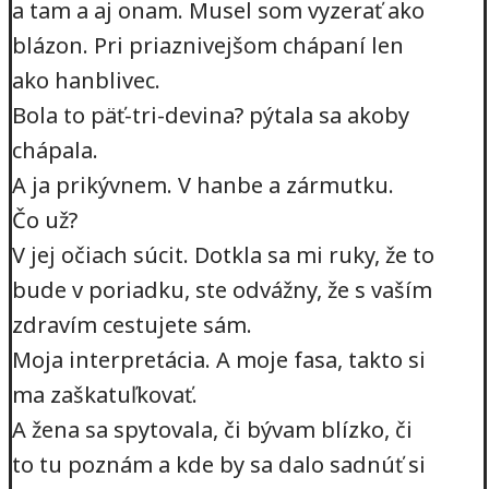
a tam a aj onam. Musel som vyzerať ako
blázon. Pri priaznivejšom chápaní len
ako hanblivec.
Bola to päť-tri-devina? pýtala sa akoby
chápala.
A ja prikývnem. V hanbe a zármutku.
Čo už?
V jej očiach súcit. Dotkla sa mi ruky, že to
bude v poriadku, ste odvážny, že s vaším
zdravím cestujete sám.
Moja interpretácia. A moje fasa, takto si
ma zaškatuľkovať.
A žena sa spytovala, či bývam blízko, či
to tu poznám a kde by sa dalo sadnúť si