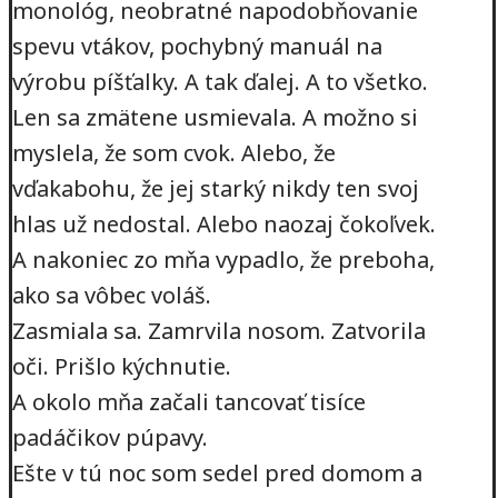
monológ, neobratné napodobňovanie
spevu vtákov, pochybný manuál na
výrobu píšťalky. A tak ďalej. A to všetko.
Len sa zmätene usmievala. A možno si
myslela, že som cvok. Alebo, že
vďakabohu, že jej starký nikdy ten svoj
hlas už nedostal. Alebo naozaj čokoľvek.
A nakoniec zo mňa vypadlo, že preboha,
ako sa vôbec voláš.
Zasmiala sa. Zamrvila nosom. Zatvorila
oči. Prišlo kýchnutie.
A okolo mňa začali tancovať tisíce
padáčikov púpavy.
Ešte v tú noc som sedel pred domom a