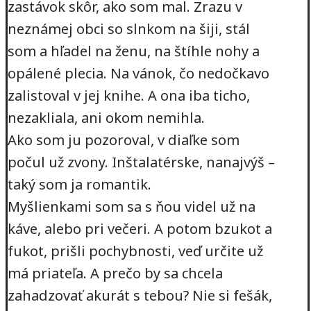
zastávok skôr, ako som mal. Zrazu v
neznámej obci so slnkom na šiji, stál
som a hľadel na ženu, na štíhle nohy a
opálené plecia. Na vánok, čo nedočkavo
zalistoval v jej knihe. A ona iba ticho,
nezakliala, ani okom nemihla.
Ako som ju pozoroval, v diaľke som
počul už zvony. Inštalatérske, nanajvýš –
taký som ja romantik.
Myšlienkami som sa s ňou videl už na
káve, alebo pri večeri. A potom bzukot a
fukot, prišli pochybnosti, veď určite už
má priateľa. A prečo by sa chcela
zahadzovať akurát s tebou? Nie si fešák,