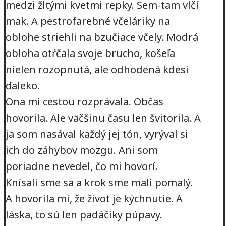
medzi žltými kvetmi repky. Sem-tam vlčí
mak. A pestrofarebné včeláriky na
oblohe striehli na bzučiace včely. Modrá
obloha otŕčala svoje brucho, košeľa
nielen rozopnutá, ale odhodená kdesi
ďaleko.
Ona mi cestou rozprávala. Občas
hovorila. Ale väčšinu času len švitorila. A
ja som nasával každý jej tón, vyrýval si
ich do záhybov mozgu. Ani som
poriadne nevedel, čo mi hovorí.
Knísali sme sa a krok sme mali pomalý.
A hovorila mi, že život je kýchnutie. A
láska, to sú len padáčiky púpavy.