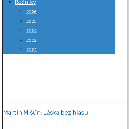
Ročníky
2026
2025
2024
2023
2022
Mesto Senec
Redakcia Mestských novín SENČAN
Mestská knižnica Senec
© 2026
Martin Mišún: Láska bez hlasu