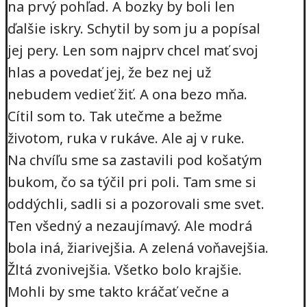
na prvý pohľad. A bozky by boli len
ďalšie iskry. Schytil by som ju a popísal
jej pery. Len som najprv chcel mať svoj
hlas a povedať jej, že bez nej už
nebudem vedieť žiť. A ona bezo mňa.
Cítil som to. Tak utečme a bežme
životom, ruka v rukáve. Ale aj v ruke.
Na chvíľu sme sa zastavili pod košatým
bukom, čo sa týčil pri poli. Tam sme si
oddýchli, sadli si a pozorovali sme svet.
Ten všedný a nezaujímavý. Ale modrá
bola iná, žiarivejšia. A zelená voňavejšia.
Žltá zvonivejšia. Všetko bolo krajšie.
Mohli by sme takto kráčať večne a