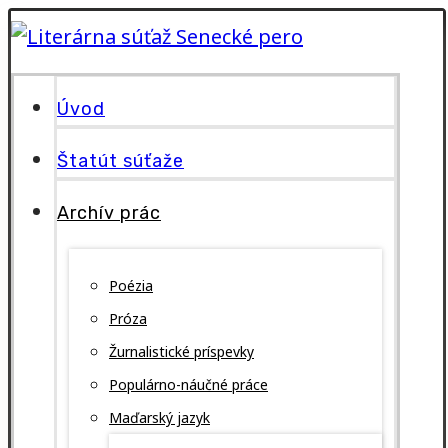
Úvod
Štatút súťaže
Archív prác
Poézia
Próza
Žurnalistické príspevky
Populárno-náučné práce
Maďarský jazyk