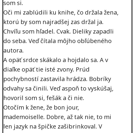
som si.
Oči mi zablúdili ku knihe, čo držala žena,
ktorú by som najradšej zas držal ja.
Chvíľu som hľadel. Cvak. Dieliky zapadli
do seba. Veď čítala môjho obľúbeného
autora.
A opäť srdce skákalo a hojdalo sa. A v
diaľke opäť tie isté zvony. Prúd
pochybností zastavila hrádza. Bobríky
odvahy sa činili. Veď aspoň to vyskúšaj,
hovoril som si, fešák a či nie.
Otočím k žene, že bon jour,
mademoiselle. Dobre, až tak nie, to mi
len jazyk na špičke zašibrinkoval. V