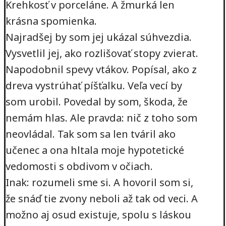
Krehkosť v porceláne. A žmurká len
krásna spomienka.
Najradšej by som jej ukázal súhvezdia.
Vysvetlil jej, ako rozlišovať stopy zvierat.
Napodobnil spevy vtákov. Popísal, ako z
dreva vystrúhať píšťalku. Veľa vecí by
som urobil. Povedal by som, škoda, že
nemám hlas. Ale pravda: nič z toho som
neovládal. Tak som sa len tváril ako
učenec a ona hltala moje hypotetické
vedomosti s obdivom v očiach.
Inak: rozumeli sme si. A hovoril som si,
že snáď tie zvony neboli až tak od veci. A
možno aj osud existuje, spolu s láskou