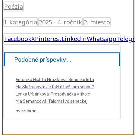
Poézia
I. kategória
2025 - 4. ročník
2. miesto
Facebook
X
Pinterest
Linkedin
Whatsapp
Teleg
Podobné príspevky ...
Veronika Nichta Mráziková: Senecké letá
Ela Slašťanová: Je ťažké byť sám sebou?
Lenka Urbánková: Prespávačka v škole
Mia Semancová: Tajomstvo seneckej
hvezdárne