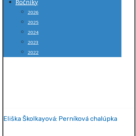
Ročníky
2026
2025
2024
2023
2022
Mesto Senec
Redakcia Mestských novín SENČAN
Mestská knižnica Senec
© 2026
Eliška Školkayová: Perníková chalúpka