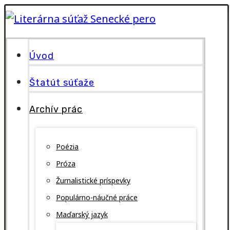
Úvod
Štatút súťaže
Archív prác
Poézia
Próza
Žurnalistické príspevky
Populárno-náučné práce
Maďarský jazyk