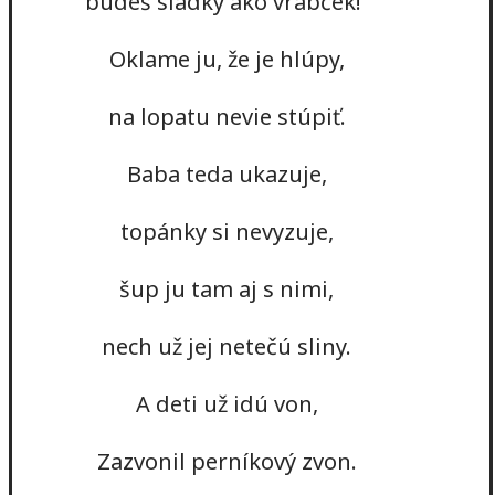
budeš sladký ako vrabček!“
Oklame ju, že je hlúpy,
na lopatu nevie stúpiť.
Baba teda ukazuje,
topánky si nevyzuje,
šup ju tam aj s nimi,
nech už jej netečú sliny.
A deti už idú von,
Zazvonil perníkový zvon.