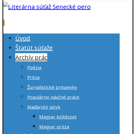
Úvod
Štatút súťaže
Archív prác
Poézia
Próza
Žurnalistické príspevky
Populárno-náučné práce
Maďarský jazyk
Magyar költészet
Magyar próza